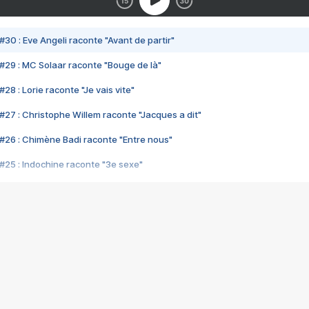
#30 : Eve Angeli raconte "Avant de partir"
#29 : MC Solaar raconte "Bouge de là"
28 : Lorie raconte "Je vais vite"
#27 : Christophe Willem raconte "Jacques a dit"
#26 : Chimène Badi raconte "Entre nous"
#25 : Indochine raconte "3e sexe"
#24 : Zaho raconte "C'est chelou"
#23 : Patrick Bruel raconte "Au café des délices"
#22 : Kyo raconte "Le chemin"
#21 : Nolwenn Leroy raconte "Cassé"
#20 : Patrick Hernandez raconte "Born to be alive"