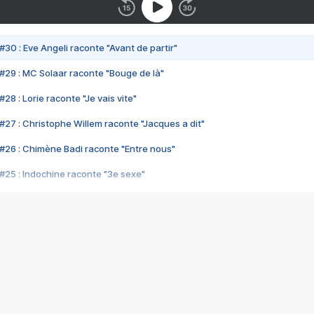
#30 : Eve Angeli raconte "Avant de partir"
#29 : MC Solaar raconte "Bouge de là"
28 : Lorie raconte "Je vais vite"
#27 : Christophe Willem raconte "Jacques a dit"
#26 : Chimène Badi raconte "Entre nous"
#25 : Indochine raconte "3e sexe"
#24 : Zaho raconte "C'est chelou"
#23 : Patrick Bruel raconte "Au café des délices"
#22 : Kyo raconte "Le chemin"
#21 : Nolwenn Leroy raconte "Cassé"
#20 : Patrick Hernandez raconte "Born to be alive"