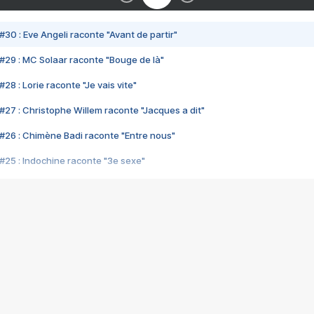
#30 : Eve Angeli raconte "Avant de partir"
#29 : MC Solaar raconte "Bouge de là"
28 : Lorie raconte "Je vais vite"
#27 : Christophe Willem raconte "Jacques a dit"
#26 : Chimène Badi raconte "Entre nous"
#25 : Indochine raconte "3e sexe"
#24 : Zaho raconte "C'est chelou"
#23 : Patrick Bruel raconte "Au café des délices"
#22 : Kyo raconte "Le chemin"
#21 : Nolwenn Leroy raconte "Cassé"
#20 : Patrick Hernandez raconte "Born to be alive"
#19 : Lorie raconte "Près de moi"