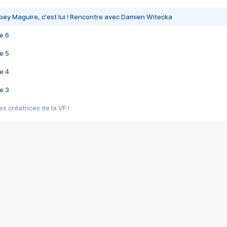
bey Maguire, c'est lui ! Rencontre avec Damien Witecka
e 6
e 5
e 4
e 3
s créatrices de la VF !
e 2
e 1
e Mektoub My Love arrive enfin ! Rencontre avec Shaïn Boumedine et Sal
i : après Toni en famille
elle réalise le bouleversant Dites lui que je l'aime
ais ! Rencontre autour de Vie privée de Rebecca Zlotowski