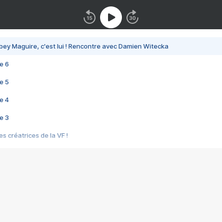
bey Maguire, c'est lui ! Rencontre avec Damien Witecka
e 6
e 5
e 4
e 3
s créatrices de la VF !
e 2
e 1
e Mektoub My Love arrive enfin ! Rencontre avec Shaïn Boumedine et Sal
i : après Toni en famille