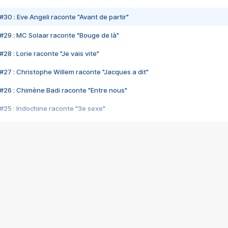
#30 : Eve Angeli raconte "Avant de partir"
#29 : MC Solaar raconte "Bouge de là"
28 : Lorie raconte "Je vais vite"
#27 : Christophe Willem raconte "Jacques a dit"
#26 : Chimène Badi raconte "Entre nous"
#25 : Indochine raconte "3e sexe"
#24 : Zaho raconte "C'est chelou"
#23 : Patrick Bruel raconte "Au café des délices"
#22 : Kyo raconte "Le chemin"
#21 : Nolwenn Leroy raconte "Cassé"
#20 : Patrick Hernandez raconte "Born to be alive"
#19 : Lorie raconte "Près de moi"