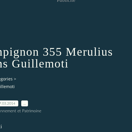
Publicité
ampignon 355 Merulius
ns Guillemoti
egories
>
illemoti
7.03.2014
…
onnement et Patrimoine