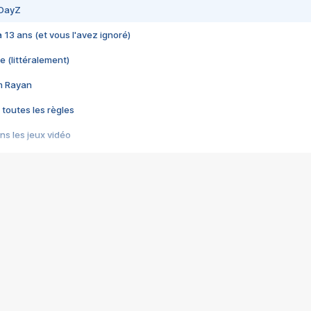
 DayZ
 a 13 ans (et vous l'avez ignoré)
e (littéralement)
im Rayan
 toutes les règles
s les jeux vidéo
us choquant de Rockstar ? - Le scandale BULLY
e plus moche de Steam
du RÊVE tourne au CAUCHEMAR
pendant 8 heures
it… à tort
umiliés par un jeu vidéo
ire - Final Fantasy 8