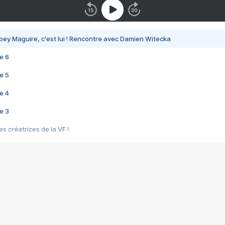
bey Maguire, c'est lui ! Rencontre avec Damien Witecka
e 6
e 5
e 4
e 3
s créatrices de la VF !
e 2
e 1
e Mektoub My Love arrive enfin ! Rencontre avec Shaïn Boumedine et Sal
i : après Toni en famille
elle réalise le bouleversant Dites lui que je l'aime