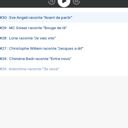
#30 : Eve Angeli raconte "Avant de partir"
#29 : MC Solaar raconte "Bouge de là"
28 : Lorie raconte "Je vais vite"
#27 : Christophe Willem raconte "Jacques a dit"
#26 : Chimène Badi raconte "Entre nous"
#25 : Indochine raconte "3e sexe"
#24 : Zaho raconte "C'est chelou"
#23 : Patrick Bruel raconte "Au café des délices"
#22 : Kyo raconte "Le chemin"
#21 : Nolwenn Leroy raconte "Cassé"
#20 : Patrick Hernandez raconte "Born to be alive"