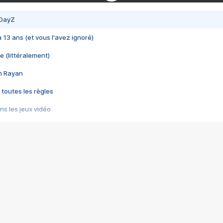
 DayZ
 a 13 ans (et vous l'avez ignoré)
e (littéralement)
im Rayan
 toutes les règles
s les jeux vidéo
us choquant de Rockstar ? - Le scandale BULLY
e plus moche de Steam
du RÊVE tourne au CAUCHEMAR
pendant 8 heures
it… à tort
umiliés par un jeu vidéo