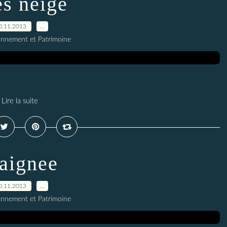
es neige
0.11.2013
…
onnement et Patrimoine
Lire la suite
raignee
0.11.2013
…
onnement et Patrimoine