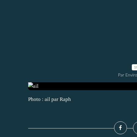
1
Par Envir
Photo : ail par Raph