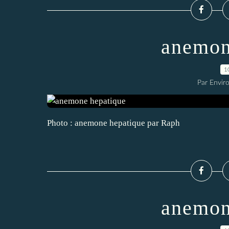
anemon
1
Par Envir
Photo : anemone hepatique par Raph
anemon