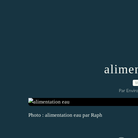
alime
1
Par Envir
Photo : alimentation eau par Raph