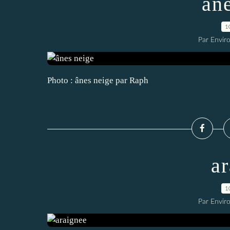
ân
1
Par Envir
Photo : ânes neige par Raph
a
1
Par Envir