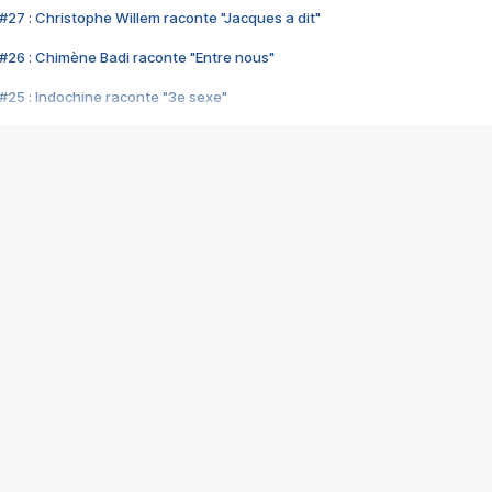
#27 : Christophe Willem raconte "Jacques a dit"
#26 : Chimène Badi raconte "Entre nous"
#25 : Indochine raconte "3e sexe"
#24 : Zaho raconte "C'est chelou"
#23 : Patrick Bruel raconte "Au café des délices"
#22 : Kyo raconte "Le chemin"
#21 : Nolwenn Leroy raconte "Cassé"
#20 : Patrick Hernandez raconte "Born to be alive"
#19 : Lorie raconte "Près de moi"
#18 : Michael Jones raconte "A nos actes manqués" (avec Jean-Jacque
#17 : Khaled raconte "Aïcha"
#16 : Corneille raconte "Parce qu'on vient de loin"