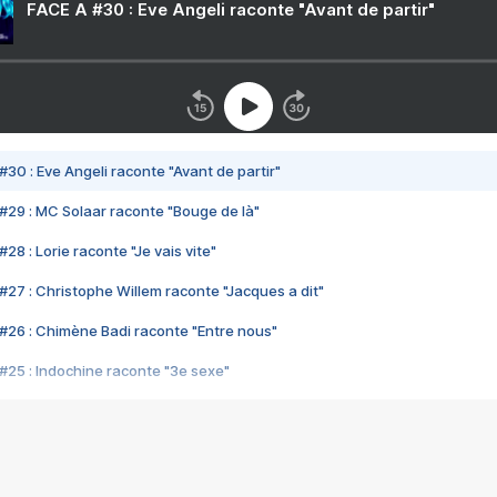
FACE A #30 : Eve Angeli raconte "Avant de partir"
#30 : Eve Angeli raconte "Avant de partir"
#29 : MC Solaar raconte "Bouge de là"
28 : Lorie raconte "Je vais vite"
#27 : Christophe Willem raconte "Jacques a dit"
#26 : Chimène Badi raconte "Entre nous"
#25 : Indochine raconte "3e sexe"
#24 : Zaho raconte "C'est chelou"
#23 : Patrick Bruel raconte "Au café des délices"
#22 : Kyo raconte "Le chemin"