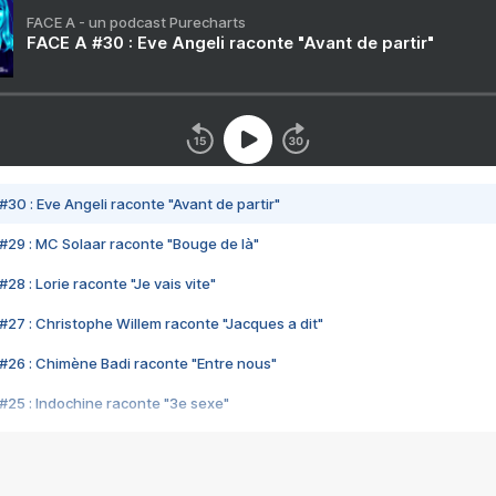
FACE A - un podcast Purecharts
FACE A #30 : Eve Angeli raconte "Avant de partir"
#30 : Eve Angeli raconte "Avant de partir"
#29 : MC Solaar raconte "Bouge de là"
28 : Lorie raconte "Je vais vite"
#27 : Christophe Willem raconte "Jacques a dit"
#26 : Chimène Badi raconte "Entre nous"
#25 : Indochine raconte "3e sexe"
#24 : Zaho raconte "C'est chelou"
#23 : Patrick Bruel raconte "Au café des délices"