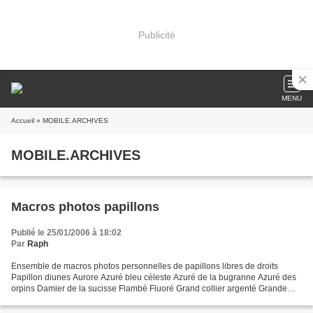
Publicité
MENU
Accueil
» MOBILE.ARCHIVES
MOBILE.ARCHIVES
Macros photos papillons
Publié le 25/01/2006 à 18:02
Par
Raph
Ensemble de macros photos personnelles de papillons libres de droits
Papillon diunes Aurore Azuré bleu céleste Azuré de la bugranne Azuré des
orpins Damier de la sucisse Flambé Fluoré Grand collier argenté Grande
tortue Mégère Mélitée du plantain Mélitée...