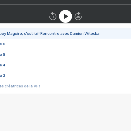
bey Maguire, c'est lui ! Rencontre avec Damien Witecka
e 6
e 5
e 4
e 3
s créatrices de la VF !
e 2
e 1
e Mektoub My Love arrive enfin ! Rencontre avec Shaïn Boumedine et Sal
i : après Toni en famille